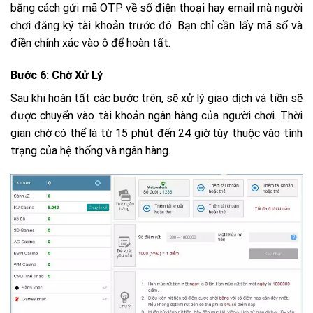
bằng cách gửi mã OTP về số điện thoại hay email mà người
chơi đăng ký tài khoản trước đó. Bạn chỉ cần lấy mã số và
điền chính xác vào ô để hoàn tất.
Bước 6: Chờ Xử Lý
Sau khi hoàn tất các bước trên, sẽ xử lý giao dịch và tiền sẽ
được chuyển vào tài khoản ngân hàng của người chơi. Thời
gian chờ có thể là từ 15 phút đến 24 giờ tùy thuộc vào tình
trạng của hệ thống và ngân hàng.